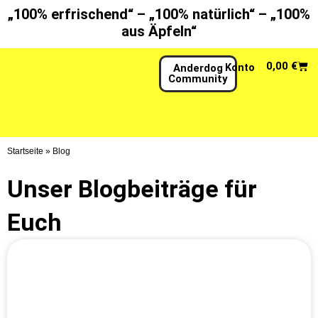
Zum
„100% erfrischend“ – „100% natürlich“ – „100%
Inhalt
aus Äpfeln“
springen
War
0,00
€
Konto
Anderdog
Community
Startseite
»
Blog
Unser Blogbeiträge für
Euch