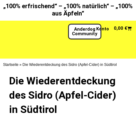
Zum
„100% erfrischend“ – „100% natürlich“ – „100%
Inhalt
aus Äpfeln“
springen
War
0,00
€
Konto
Anderdog
Community
Startseite
»
Die Wiederentdeckung des Sidro (Apfel-Cider) in Südtirol
Die Wiederentdeckung
des Sidro (Apfel-Cider)
in Südtirol