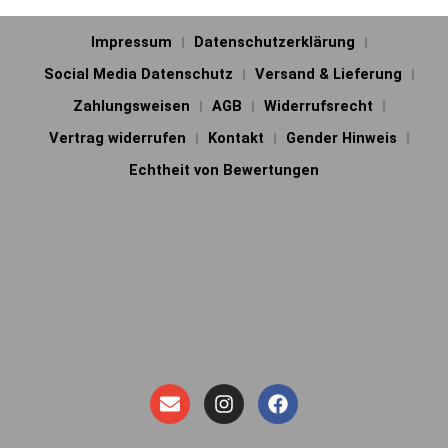
Impressum
Datenschutzerklärung
Social Media Datenschutz
Versand & Lieferung
Zahlungsweisen
AGB
Widerrufsrecht
Vertrag widerrufen
Kontakt
Gender Hinweis
Echtheit von Bewertungen
E
I
F
n
n
a
v
s
c