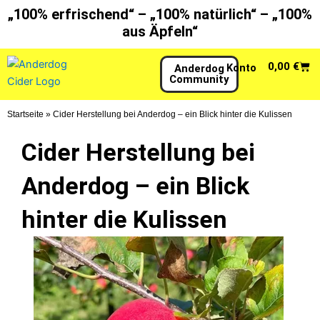
Zum
„100% erfrischend“ – „100% natürlich“ – „100%
Inhalt
aus Äpfeln“
springen
War
0,00
€
Konto
Anderdog
Community
Startseite
»
Cider Herstellung bei Anderdog – ein Blick hinter die Kulissen
Cider Herstellung bei
Anderdog – ein Blick
hinter die Kulissen