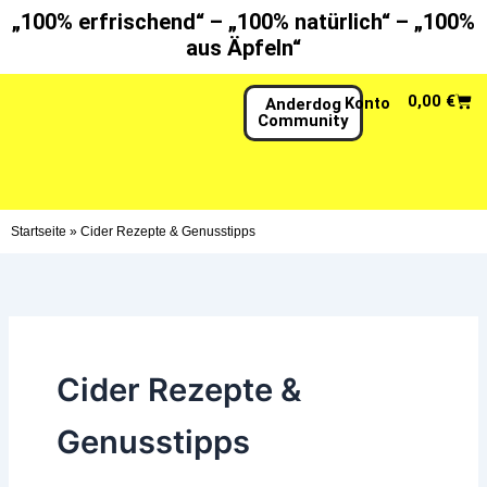
Zum
„100% erfrischend“ – „100% natürlich“ – „100%
Inhalt
aus Äpfeln“
springen
War
0,00
€
Konto
Anderdog
Community
Startseite
»
Cider Rezepte & Genusstipps
Cider Rezepte &
Genusstipps