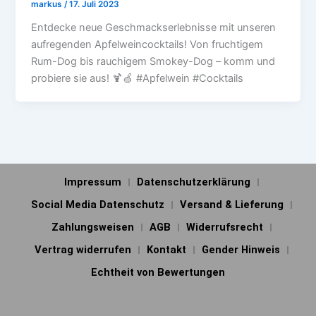
markus
/
17. Juli 2023
Entdecke neue Geschmackserlebnisse mit unseren
aufregenden Apfelweincocktails! Von fruchtigem
Rum-Dog bis rauchigem Smokey-Dog – komm und
probiere sie aus! 🍹🍏 #Apfelwein #Cocktails
Impressum
Datenschutzerklärung
Social Media Datenschutz
Versand & Lieferung
Zahlungsweisen
AGB
Widerrufsrecht
Vertrag widerrufen
Kontakt
Gender Hinweis
Echtheit von Bewertungen